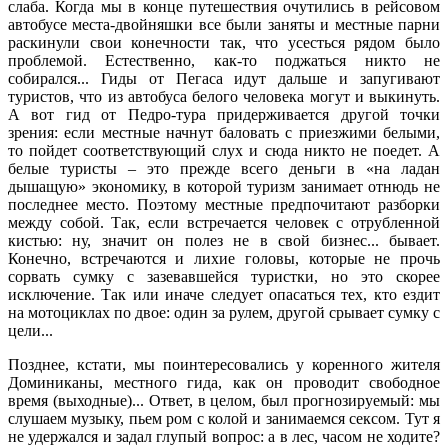
слаба. Когда мы в конце путешествия очутились в рейсовом
автобусе места-двойняшки все были заняты и местные парни
раскинули свои конечности так, что усесться рядом было
проблемой. Естественно, как-то поджаться никто не
собирался... Гиды от Пегаса идут дальше и запугивают
туристов, что из автобуса белого человека могут и выкинуть.
А вот гид от Педро-тура придерживается другой точки
зрения: если местные начнут баловать с приезжими белыми,
то пойдет соответствующий слух и сюда никто не поедет. А
белые туристы – это прежде всего деньги в «на ладан
дышащую» экономику, в которой туризм занимает отнюдь не
последнее место. Поэтому местные предпочитают разборки
между собой. Так, если встречается человек с отрубленной
кистью: ну, значит он полез не в свой бизнес... бывает.
Конечно, встречаются и лихие головы, которые не прочь
сорвать сумку с зазевавшейся туристки, но это скорее
исключение. Так или иначе следует опасаться тех, кто ездит
на мотоциклах по двое: один за рулем, другой срывает сумку с
цели...
Позднее, кстати, мы поинтересовались у коренного жителя
Доминиканы, местного гида, как он проводит свободное
время (выходные)... Ответ, в целом, был прогнозируемый: мы
слушаем музыку, пьем ром с колой и занимаемся сексом. Тут я
не удержался и задал глупый вопрос: а в лес, часом не ходите?