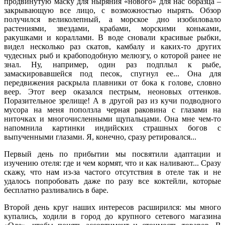
продвинутую маску для ныряния «нового» для нас образца –
закрывающую все лицо, с возможностью нырять. Обзор
получился великолепный, а морское дно изобиловало
растениями, звездами, крабами, морскими коньками,
ракушками и кораллами. В воде сновали красивые рыбки,
видел несколько раз скатов, камбалу и каких-то других
чудесных рыб и крабоподобную мелюзгу, о которой ранее не
знал. Ну, например, один раз подплыл к рыбе,
замаскировавшейся под песок, спугнул ее... Она для
передвижения раскрыла плавники от бока к голове, словно
веер. Этот веер оказался пестрым, неоновых оттенков.
Поразительное зрелище! А в другой раз из кучи подводного
мусора на меня поползла черная раковина с глазами на
ниточках и многочисленными щупальцами. Она мне чем-то
напомнила картинки индийских страшных богов с
выпученными глазами. Я, конечно, сразу ретировался...
Первый день по прибытии мы посвятили адаптации и
изучению отеля: где и чем кормят, что и как наливают... Сразу
скажу, что нам из-за частого отсутствия в отеле так и не
удалось попробовать даже по разу все коктейли, которые
бесплатно разливались в баре.
Второй день круг наших интересов расширился: мы много
купались, ходили в город до крупного сетевого магазина