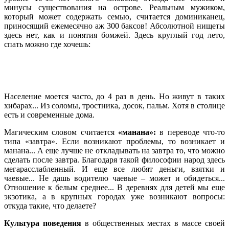
минусы существования на острове. Реальным мужиком,
который может содержать семью, считается доминиканец,
приносящий ежемесячно аж 300 баксов! Абсолютной нищеты
здесь нет, как и понятия бомжей. Здесь круглый год лето,
спать можно где хочешь:
Население моется часто, до 4 раз в день. Но живут в таких
хибарах... Из соломы, тростника, досок, пальм. Хотя в столице
есть и современные дома.
Магическим словом считается
«манана»:
в переводе что-то
типа «завтра». Если возникают проблемы, то возникает и
манана... А еще лучше не откладывать на завтра то, что можно
сделать после завтра. Благодаря такой философии народ здесь
мегарасслабленный. И еще все любят деньги, взятки и
чаевые... Не дашь водителю чаевые – может и обидеться...
Отношение к белым среднее... В деревнях для детей мы еще
экзотика, а в крупных городах уже возникают вопросы:
откуда такие, что делаете?
Культура поведения
в общественных местах в массе своей