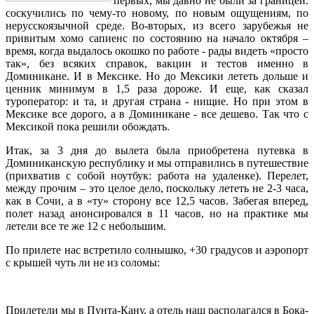
первых, мы давно не были за границей:
соскучились по чему-то новому, по новым ощущениям, по
нерусскоязычной среде. Во-вторых, из всего зарубежья не
привитым хомо сапиенс по состоянию на начало октября –
время, когда выдалось окошко по работе - рады видеть «просто
так», без всяких справок, вакцин и тестов именно в
Доминикане. И в Мексике. Но до Мексики лететь дольше и
ценник минимум в 1,5 раза дороже. И еще, как сказал
туроператор: и та, и другая страна - нищие. Но при этом в
Мексике все дорого, а в Доминикане - все дешево. Так что с
Мексикой пока решили обождать.
Итак, за 3 дня до вылета была приобретена путевка в
Доминиканскую республику и мы отправились в путешествие
(прихватив с собой ноутбук: работа на удаленке). Перелет,
между прочим – это целое дело, поскольку лететь не 2-3 часа,
как в Сочи, а в «ту» сторону все 12,5 часов. Забегая вперед,
полет назад анонсировался в 11 часов, но на практике мы
летели все те же 12 с небольшим.
По прилете нас встретило солнышко, +30 градусов и аэропорт
с крышей чуть ли не из соломы:
Прилетели мы в Пунта-Кану, а отель наш располагался в Бока-