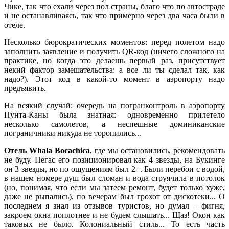
Чике, так что ехали через пол страны, благо что по автостраде
и не останавливаясь, так что примерно через два часа были в
отеле.
Несколько бюрократических моментов: перед полетом надо
заполнить заявление и получить
QR
-код (ничего сложного на
практике, но когда это делаешь первый раз, присутствует
некий фактор замешательства: а все ли ты сделал так, как
надо?). Этот код в какой-то момент в аэропорту надо
предъявить.
На всякий случай: очередь на погранконтроль в аэропорту
Пунта-Каны была знатная: одновременно прилетело
несколько самолетов, а неспешные доминиканские
пограничники никуда не торопились...
Отель Whala Bocachica
, где мы остановились, рекомендовать
не буду. Пегас его позиционировал как 4 звезды, на Букинге
он 3 звезды, но по ощущениям был 2+. Были перебои с водой,
в нашем номере душ был сломан и вода струячила в потолок
(но, понимая, что если мы затеем ремонт, будет только хуже,
даже не рыпались), по вечерам был грохот от дискотеки... О
последнем я знал из отзывов туристов, но думал – фигня,
закроем окна поплотнее и не будем слышать... Щаз! Окон как
таковых не было. Колониальный стиль... То есть часть