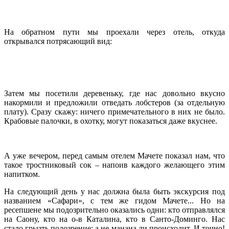
На обратном пути мы проехали через отель, откуда
открывался потрясающий вид:
Затем мы посетили деревеньку, где нас довольно вкусно
накормили и предложили отведать лобстеров (за отдельную
плату). Сразу скажу: ничего примечательного в них не было.
Крабовые палочки, в охотку, могут показаться даже вкуснее.
А уже вечером, перед самым отелем Мачете показал нам, что
такое тростниковый сок – напоив каждого желающего этим
напитком.
На следующий день у нас должна была быть экскурсия под
названием «Сафари», с тем же гидом Мачете... Но на
ресепшене мы подозрительно оказались одни: кто отправлялся
на Саону, кто на о-в Каталина, кто в Санто-Доминго. Нас
стало грызть подозрение: а не манана ли происходит. И точно!