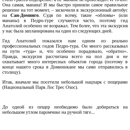
Она самая, манана! И мы быстро приняли самое правильное
решение на тот момент, – заскочили в экскурсионный автобус
на
Сан-Доминго
. Судя по всему, такие «обломы» (или
мананы) в Педро-туре случаются часто, поэтому гид
Анатолий особенно не возражал. Тем более, что эта экскурсия
у нас была запланирована на один из следующих дней.
Гид Анатолий показался нам одним из реально
профессиональных гидов Педро-тура. Он много рассказывал
на пути «туда» и, что особенно порадовало, «обратно».
Правда, экскурсия рассчитана всего на пол дня и не
охватывает много интересных объектов города (поэтому в
конце нашего срока в Доминикане мы сами отправились в
столицу).
Итак, вначале мы посетили небольшой нацпарк с пещерами
(Национальный Парк Лос Трес Охос).
До одной из пещер необходимо было добираться на
небольшом утлом паромчике на ручной тяге...