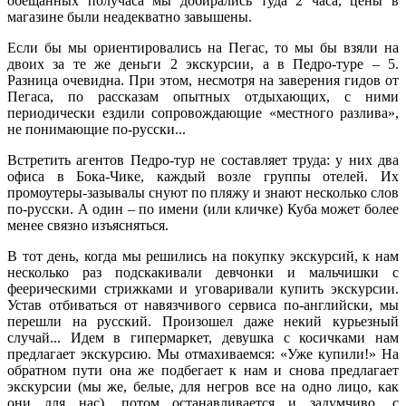
обещанных получаса мы добирались туда 2 часа, цены в
магазине были неадекватно завышены.
Если бы мы ориентировались на Пегас, то мы бы взяли на
двоих за те же деньги 2 экскурсии, а в Педро-туре – 5.
Разница очевидна. При этом, несмотря на заверения гидов от
Пегаса, по рассказам опытных отдыхающих, с ними
периодически ездили сопровождающие «местного разлива»,
не понимающие по-русски...
Встретить агентов Педро-тур не составляет труда: у них два
офиса в Бока-Чике, каждый возле группы отелей. Их
промоутеры-зазывалы снуют по пляжу и знают несколько слов
по-русски. А один – по имени (или кличке) Куба может более
менее связно изъясняться.
В тот день, когда мы решились на покупку экскурсий, к нам
несколько раз подскакивали девчонки и мальчишки с
феерическими стрижками и уговаривали купить экскурсии.
Устав отбиваться от навязчивого сервиса по-английски, мы
перешли на русский. Произошел даже некий курьезный
случай... Идем в гипермаркет, девушка с косичками нам
предлагает экскурсию. Мы отмахиваемся: «Уже купили!» На
обратном пути она же подбегает к нам и снова предлагает
экскурсии (мы же, белые, для негров все на одно лицо, как
они для нас), потом останавливается и задумчиво, с