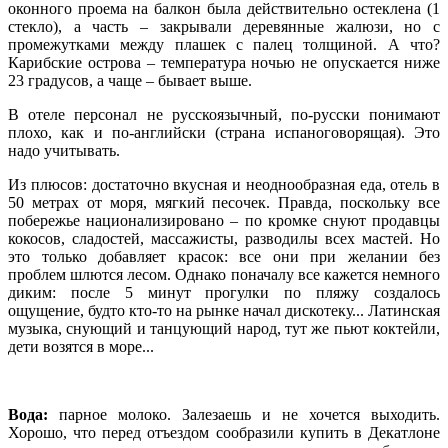
оконного проема на балкон была действительно остеклена (1
стекло), а часть – закрывали деревянные жалюзи, но с
промежутками между плашек с палец толщиной. А что?
Карибские острова – температура ночью не опускается ниже
23 градусов, а чаще – бывает выше.
В отеле персонал не русскоязычный, по-русски понимают
плохо, как и по-английски (страна испаноговорящая). Это
надо учитывать.
Из плюсов: достаточно вкусная и неоднообразная еда, отель в
50 метрах от моря, мягкий песочек. Правда, поскольку все
побережье национализировано – по кромке снуют продавцы
кокосов, сладостей, массажисты, разводилы всех мастей. Но
это только добавляет красок: все они при желании без
проблем шлются лесом. Однако поначалу все кажется немного
диким: после 5 минут прогулки по пляжу создалось
ощущение, будто кто-то на рынке начал дискотеку... Латинская
музыка, снующий и танцующий народ, тут же пьют коктейли,
дети возятся в море...
Вода:
парное молоко. Залезаешь и не хочется выходить.
Хорошо, что перед отъездом сообразили купить в Декатлоне