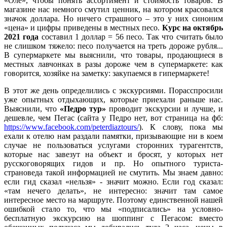
«Оле», чтобы понять ассортимент и стоимость товаров. В
магазине нас немного смутил ценник, на котором красовался
значок доллара. Но ничего страшного – это у них синоним
«цена» и цифры приведены в местных песо.
Курс на октябрь
2021 года
составил 1 доллар = 56 песо. Так что считать было
не слишком тяжело: песо получается на треть дороже рубля...
В супермаркете мы выяснили, что товары, продающиеся в
местных лавчонках в разы дороже чем в супермаркете: как
говорится, хозяйке на заметку: закупаемся в гипермаркете!
В этот же день определились с экскурсиями. Порасспросили
уже опытных отдыхающих, которые приехали раньше нас.
Выяснили, что
«Педро тур»
проводит экскурсии и лучше, и
дешевле, чем Пегас (сайта у Педро нет, вот страница на фб:
https://www.facebook.com/peterdiaztours/
). К слову, пока мы
ехали к отелю нам раздали памятки, призывающие ни в коем
случае не пользоваться услугами сторонних турагентств,
которые нас завезут на объект и бросят, у которых нет
русскоговорящих гидов и пр. Но опытного туриста-
страноведа такой информацией не смутить. Мы знаем давно:
если гид сказал «нельзя» - значит можно. Если год сказал:
«там нечего делать», не интересно: значит там самое
интересное место на маршруте. Поэтому единственной нашей
ошибкой стало то, что мы «подписались» на условно-
бесплатную экскурсию на шоппинг с Пегасом: вместо