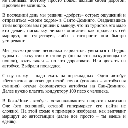
не понимал, поэтому просто пошел дальше своей дорогой.
Проблем не возникло.
В последний день мы решили «добрать» острых ощущений и
отправиться «своим ходом» в Санто-Доминго. Озадачившись
этим вопросом мы пришли к выводу, что из туристов это мало
кто делает, поскольку четкого описания как проделать сей
маршрут, не существует, либо в интернете они быстро
устаревают.
Мы рассматривали несколько вариантов: увязаться с Педро-
туром на экскурсию в столицу (но на это экскурсоводы не
пошли), взять такси – но это дороговато. Или доехать на
автобусе. Выбрали последнее.
Сразу скажу – надо ехать на перекладных. Один автобус
«бесплатно» довозит до некой точки (условно – автобусная
станция), откуда формируются автобусы на Сан-Доминго.
Далее нужно платить кондуктору 100 песо с человека.
В Бока-Чике автобусы останавливаются напротив магазина
Оле (это основной, сетевой гипермаркет, его найти не
сложно). На этой схеме я примерно изобразил, как выглядит
маршрут до автостанции (далее все просто – ты едешь и
едешь):