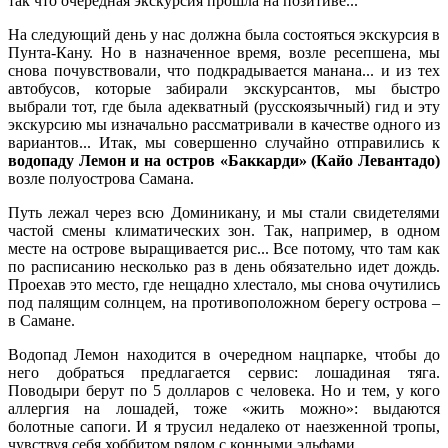
так что очередная экскурсия прошла на позитиве...
На следующий день у нас должна была состояться экскурсия в
Пунта-Кану. Но в назначенное время, возле ресепшена, мы
снова почувствовали, что подкрадывается манана... и из тех
автобусов, которые забирали экскурсантов, мы быстро
выбрали тот, где была адекватный (русскоязычный) гид и эту
экскурсию мы изначально рассматривали в качестве одного из
вариантов... Итак, мы совершенно случайно отправились к
водопаду Лемон и на остров «Баккарди» (Кайо Левантадо)
возле полуострова Самана.
Путь лежал через всю Доминикану, и мы стали свидетелями
частой смены климатических зон. Так, например, в одном
месте на острове выращивается рис... Все потому, что там как
по расписанию несколько раз в день обязательно идет дождь.
Проехав это место, где нещадно хлестало, мы снова очутились
под палящим солнцем, на противоположном берегу острова –
в Самане.
Водопад Лемон находится в очередном нацпарке, чтобы до
него добраться предлагается сервис: лошадиная тяга.
Поводыри берут по 5 долларов с человека. Но и тем, у кого
аллергия на лошадей, тоже «жить можно»: выдаются
болотные сапоги. И я трусил недалеко от наезженной тропы,
чувствуя себя хоббитом рядом с конными эльфами.