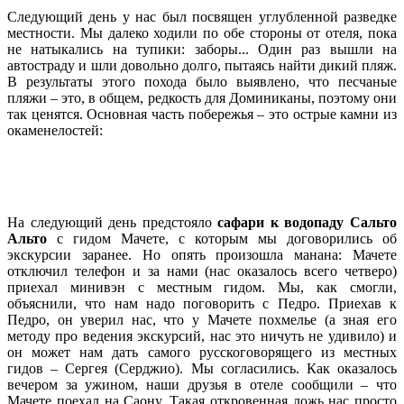
Следующий день у нас был посвящен углубленной разведке
местности. Мы далеко ходили по обе стороны от отеля, пока
не натыкались на тупики: заборы... Один раз вышли на
автостраду и шли довольно долго, пытаясь найти дикий пляж.
В результаты этого похода было выявлено, что песчаные
пляжи – это, в общем, редкость для Доминиканы, поэтому они
так ценятся. Основная часть побережья – это острые камни из
окаменелостей:
На следующий день предстояло
сафари к водопаду Сальто
Альто
с гидом Мачете, с которым мы договорились об
экскурсии заранее. Но опять произошла манана: Мачете
отключил телефон и за нами (нас оказалось всего четверо)
приехал минивэн с местным гидом. Мы, как смогли,
объяснили, что нам надо поговорить с Педро. Приехав к
Педро, он уверил нас, что у Мачете похмелье (а зная его
методу про ведения экскурсий, нас это ничуть не удивило) и
он может нам дать самого русскоговорящего из местных
гидов – Сергея (Серджио). Мы согласились. Как оказалось
вечером за ужином, наши друзья в отеле сообщили – что
Мачете поехал на Саону. Такая откровенная ложь нас просто