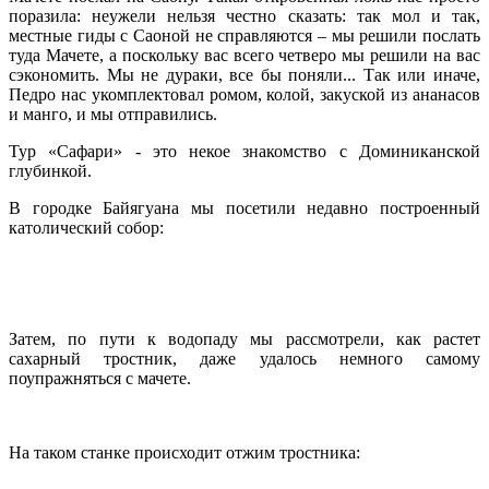
поразила: неужели нельзя честно сказать: так мол и так,
местные гиды с Саоной не справляются – мы решили послать
туда Мачете, а поскольку вас всего четверо мы решили на вас
сэкономить. Мы не дураки, все бы поняли... Так или иначе,
Педро нас укомплектовал ромом, колой, закуской из ананасов
и манго, и мы отправились.
Тур «Сафари» - это некое знакомство с Доминиканской
глубинкой.
В городке Байягуана мы посетили недавно построенный
католический собор:
Затем, по пути к водопаду мы рассмотрели, как растет
сахарный тростник, даже удалось немного самому
поупражняться с мачете.
На таком станке происходит отжим тростника: