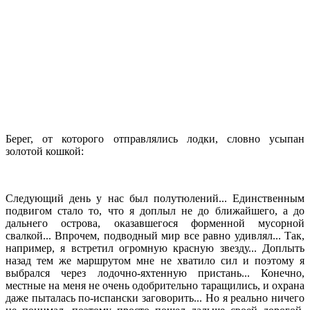
Берег, от которого отправлялись лодки, словно усыпан
золотой кошкой:
Следующий день у нас был полутюлений... Единственным
подвигом стало то, что я доплыл не до ближайшего, а до
дальнего острова, оказавшегося форменной мусорной
свалкой... Впрочем, подводный мир все равно удивлял... Так,
например, я встретил огромную красную звезду... Доплыть
назад тем же маршрутом мне не хватило сил и поэтому я
выбрался через лодочно-яхтенную пристань... Конечно,
местные на меня не очень одобрительно таращились, и охрана
даже пыталась по-испански заговорить... Но я реально ничего