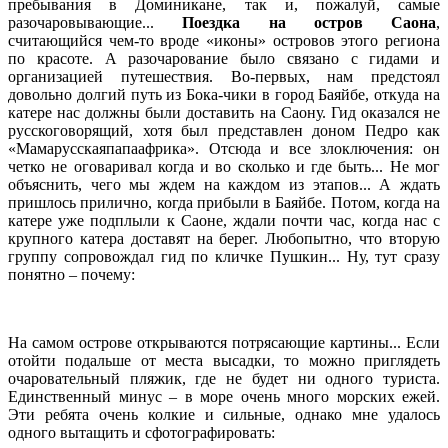
пребывания в Доминикане, так и, пожалуй, самые
разочаровывающие...
Поездка на остров Саона
,
считающийся чем-то вроде «иконы» островов этого региона
по красоте. А разочарование было связано с гидами и
организацией путешествия. Во-первых, нам предстоял
довольно долгий путь из Бока-чики в город Баяйбе, откуда на
катере нас должны были доставить на Саону. Гид оказался не
русскоговорящий, хотя был представлен доном Педро как
«Мамарусскаяпапаафрика». Отсюда и все злоключения: он
четко не оговаривал когда и во сколько и где быть... Не мог
объяснить, чего мы ждем на каждом из этапов... А ждать
пришлось прилично, когда прибыли в Баяйбе. Потом, когда на
катере уже подплыли к Саоне, ждали почти час, когда нас с
крупного катера доставят на берег. Любопытно, что вторую
группу сопровождал гид по кличке Пушкин... Ну, тут сразу
понятно – почему:
На самом острове открываются потрясающие картины... Если
отойти подальше от места высадки, то можно приглядеть
очаровательный пляжик, где не будет ни одного туриста.
Единственный минус – в море очень много морских ежей.
Эти ребята очень колкие и сильные, однако мне удалось
одного вытащить и сфотографировать: