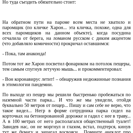
Но туда съездить обязательно стоит:
На обратном пути на пароме всем места не хватило и
паромщик (по кличке Харон... эта кличка, похоже, одна для
всех паромщиков на данном объекте), когда посудина
отчалила от берега, на ломаном русском с диким акцентом
(что добавляло комичности) прокричал оставшимся:
- Пока, там анаконда!
Потом тот же Харон посветил фонариком на потолок пещеры,
тем самым спугнув летучую мышь... и прокомментировал:
- Вон коронавирус летит! – обнаружив недюжинные познания
в этимологии пандемии.
По выходе из пещер мы решили быстренько пробежаться по
наземной части парка... И что же мы увидели, отойдя
буквально 50 метров от пещер... Пишу и сам себе не верю, что
такое видел... Негр в форме сотрудника парка сидел на
корточках на бетонированной дорожке и гадил с нее в траву...
А в 100 метрах от него располагался общественный туалет!
Завидев нас, он не моргнул и глазом, встал, подтерся, кинув
тут же бумагу и зашагал восвояси... Помните анекдот про