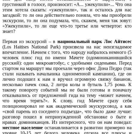
грустинкой в голосе, произносит: «А... ужекупили»... Что она
этим хотела сказать: «ужекупили», так и осталось для нас
загадкой: то ли она действительно поняла, что мы приобрели
экскурсии, то ли она подумала, что, скажем, меня так зовут:
«Ужекупили», то ли еще что-то третье или четвертое: кто
знает?
Первая из экскурсий – в
национальный парк Лос Айтисес
(Los Haitises National Park) произвела на нас неизгладимое
впечатление. Начнем с того, что народу набралось немного (5
человек плюс гид по имени Мачете (одоминиканившийся
русский): один микроавтобус, с удобными сиденьями. Перед
стартом на маршрут мы проехали через офис Дона Педро (так
стали называть начальника одноименной кампании), где он
лично подошел к нам и вручил огромную связку бананов,
несколько пачек сока, 2 литра колы и бутыль 1,75 рома. К
такому повороту событий мы не были готовы и поначалу
отказывались от предложений гида на тему «может начнем,
что время терять?». К слову, гид Мачете сразу себя
позиционировал не как академический экускурсовод, а как
«свой парень из соседнего подъезда», что было даже лучше:
разговор пошел в непринужденной обстановке о быте и
нравах доминиканцев. Из интересного, что он нам поведал:
местное население
останавливается в развитии примерно на
уровне 10-15 лет белого человека, отсюда все плюсы и