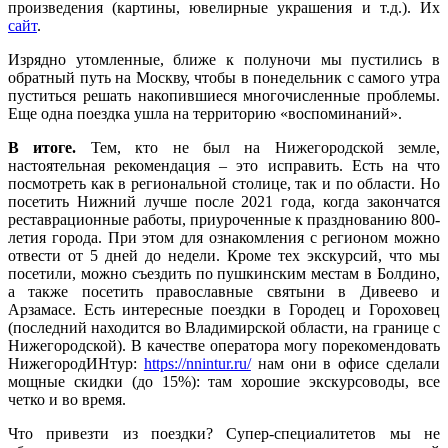
произведения (картины, ювелирные украшения и т.д.). Их
сайт
.
Изрядно утомленные, ближе к полуночи мы пустились в
обратный путь на Москву, чтобы в понедельник с самого утра
пуститься решать накопившиеся многочисленные проблемы.
Еще одна поездка ушла на территорию «воспоминаний».
В итоге.
Тем, кто не был на Нижегородской земле,
настоятельная рекомендация – это исправить. Есть на что
посмотреть как в региональной столице, так и по области. Но
посетить Нижний лучше после 2021 года, когда закончатся
реставрационные работы, приуроченные к празднованию 800-
летия города. При этом для ознакомления с регионом можно
отвести от 5 дней до недели. Кроме тех экскурсий, что мы
посетили, можно съездить по пушкинским местам в Болдино,
а также посетить православные святыни в Дивеево и
Арзамасе. Есть интересные поездки в Городец и Гороховец
(последний находится во Владимирской области, на границе с
Нижегородской). В качестве оператора могу порекомендовать
НижегородИНтур:
https://nnintur.ru/
нам они в офисе сделали
мощные скидки (до 15%): там хорошие экскурсоводы, все
четко и во время.
Что привезти из поездки? Супер-специалитетов мы не