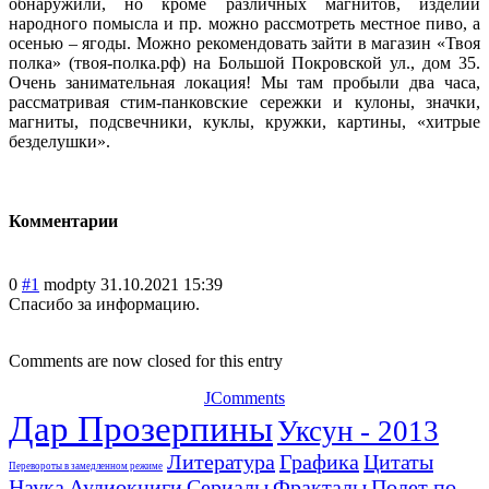
обнаружили, но кроме различных магнитов, изделий
народного помысла и пр. можно рассмотреть местное пиво, а
осенью – ягоды. Можно рекомендовать зайти в магазин «Твоя
полка» (твоя-полка.рф) на Большой Покровской ул., дом 35.
Очень занимательная локация! Мы там пробыли два часа,
рассматривая стим-панковские сережки и кулоны, значки,
магниты, подсвечники, куклы, кружки, картины, «хитрые
безделушки».
Комментарии
0
#1
modpty
31.10.2021 15:39
Спасибо за информацию.
Comments are now closed for this entry
JComments
Дар Прозерпины
Уксун - 2013
Литература
Графика
Цитаты
Перевороты в замедленном режиме
Наука
Аудиокниги
Сериалы
Фракталы
Полет по