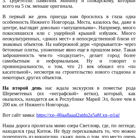
З. Церетелли: памятник Минину и Пожарскому, который
всего на 5 см. меньше оригинала.
В первый же день приезда нам бросилось в глаза одна
особенность Нижнего Новгорода. Места, казалось бы, даже в
центре, выглядят довольно «запущенными». Например, много
покосившихся или с ущербной крышей избушек. Много
неокультуренных, «диких мест» в непосредственной близи от
знаковых объектов. На набережной дерн «прорывается» через
бетонные плиты, уложенные явно еще в прошлом веке. Такая
заброшенность чем-то «подкупает», делает город более
самобытным и неформальным. Ну и говорит о
провинциальности, о том, что 21 век обошел его «по
касательной», несмотря на строительство нового стадиона и
некоторых других объектов.
На второй день
нас ждала экскурсия в поместье рода
Шереметевых (их «неграфской» ветки), который, как
оказалось, находится аж в Республике Марий Эл, более чем в
200 км. от Нижнего Новгорода.
Вот сайт замка:
https://xn--80aaflaaal2atdu2a5a8f.xn--p1ai/
Наша дорога пролегала мимо озера Светлояр, где, по легенде,
находился град Китеж. Не буду пересказывать то, что можно
почерпнуть из википедии, скажу лишь о том, что место очень