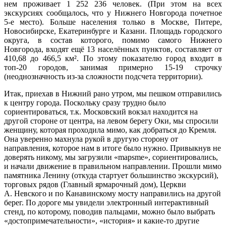
нем проживает 1 252 236 человек. (При этом на всех
экскурсиях сообщалось, что у Нижнего Новгорода почетное
5-е место). Больше населения только в Москве, Питере,
Новосибирске, Екатеринбурге и Казани. Площадь городского
округа, в состав которого, помимо самого Нижнего
Новгорода, входят ещё 13 населённых пунктов, составляет от
410,68 до 466,5 км². По этому показателю город входит в
топ-20 городов, занимая примерно 15-19 строчку
(неоднозначность из-за сложности подсчета территории).
Итак, приехав в Нижний рано утром, мы пешком отправились
к центру города. Поскольку сразу трудно было
сориентироваться, т.к. Московский вокзал находится на
другой стороне от центра, на левом берегу Оки, мы спросили
женщину, которая проходила мимо, как добраться до Кремля.
Она уверенно махнула рукой в другую сторону от
направления, которое нам в итоге было нужно. Привыкнув не
доверять никому, мы загрузили «
maps
me
», сориентировались,
и начали движение в правильном направлении. Прошли мимо
памятника Ленину (откуда стартует большинство экскурсий),
торговых рядов (Главный ярмарочный дом), Церкви
А. Невского и по Канавинскому мосту направились на другой
берег. По дороге мы увидели электронный интерактивный
стенд, по которому, поводив пальцами, можно было выбрать
«достопримечательности», «история» и какие-то другие