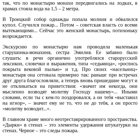
так, что по монастырю монахи передвигались на лодках, в
храмах стояла вода на 1,5 – 2 метра.
В Троицкий собор однажды попала молния и обвалился
купол. Случился пожар... Потом – советская власть со всеми
вытекающими... Сейчас это женский монастырь, потихоньку
возрождается.
Экскурсию по монастырю нам проводила маленькая
старушонка-монахиня, сестра Эмилия. Ее забавно было
слушать: в речи органично употреблялся старорусский
лексикон, словечки и выражения, типа «седьмица», «роспись
покрыта вековой пылью» и т.д. Про своих «насельниц»
монастыря она сетовала примерно так: раньше при встречах
друг друга благословляли, а теперь вновь пришедшие могут и
не откликаться на приветствия: «значит им некогда, они
мысленно возводят молитву Господу нашему»... Иными
словами, если ты с кем-то поздоровался, а он тебя «выставил
на игнор», – значит ему не то, что не до тебя, а он просто
«молитву возводит...».
В главном храме много неотреставрированного пространства.
«Дырки» в стенах – это элементы удержания штукатурки на
стенах. Черное – это следы пожара.