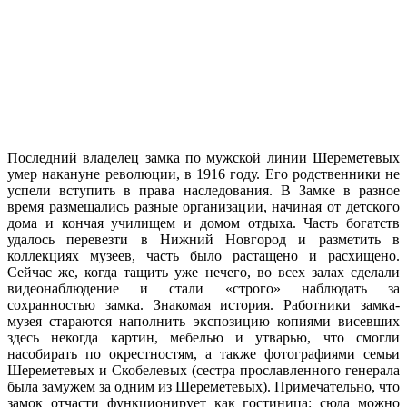
Последний владелец замка по мужской линии Шереметевых
умер накануне революции, в 1916 году. Его родственники не
успели вступить в права наследования. В Замке в разное
время размещались разные организации, начиная от детского
дома и кончая училищем и домом отдыха. Часть богатств
удалось перевезти в Нижний Новгород и разметить в
коллекциях музеев, часть было растащено и расхищено.
Сейчас же, когда тащить уже нечего, во всех залах сделали
видеонаблюдение и стали «строго» наблюдать за
сохранностью замка. Знакомая история. Работники замка-
музея стараются наполнить экспозицию копиями висевших
здесь некогда картин, мебелью и утварью, что смогли
насобирать по окрестностям, а также фотографиями семьи
Шереметевых и Скобелевых (сестра прославленного генерала
была замужем за одним из Шереметевых). Примечательно, что
замок отчасти функционирует как гостиница: сюда можно