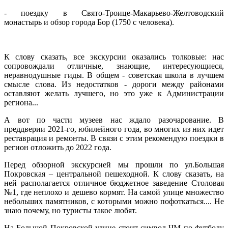
- поездку в Свято-Троице-Макарьево-Желтоводский
монастырь и обзор города Бор (1750 с человека).
К слову сказать, все экскурсии оказались толковые: нас
сопровождали отличные, знающие, интересующиеся,
неравнодушные гиды. В общем - советская школа в лучшем
смысле слова. Из недостатков - дороги между районами
оставляют желать лучшего, но это уже к Администрации
региона...
А вот по части музеев нас ждало разочарование. В
преддверии 2021-го, юбилейного года, во многих из них идет
реставрация и ремонты. В связи с этим рекомендую поездки в
регион отложить до 2022 года.
Перед обзорной экскурсией мы прошли по ул.Большая
Покровская – центральной пешеходной. К слову сказать, на
ней располагается отличное бюджетное заведение Столовая
№1, где неплохо и дешево кормят. На самой улице множество
небольших памятников, с которыми можно пофоткаться.... Не
знаю почему, но туристы такое любят.
На Большой Покровской улице стоит символ ЧМ по футболу