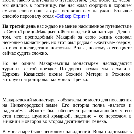
мы явились в гостиницу, где нас ждал сюрприз в хорошем
смысле слова: наш завтрак оставили нам на ужин. Большое
спасибо персоналу отеля
«Бейкер Стрит»!
На третий день
нас ждало не менее насыщенное путешествие
в Свято-Троице-Макарьево-Желтоводский монастырь. Дело в
том, что преподобный Макарий за свою жизнь основал
несколько монастырей, но этот был рядом с «Желтым» озером,
которое впоследствии поглотила Волга, поэтому о его цвете
сейчас судить сложно.
Но не одним Макарьевским монастырём наслаждаются
туристы в этой поездке. По дороге «туда» мы заехали в
Церковь Казанской иконы Божией Матери в Рожново,
которую патронировал космонавт Гречко:
Макарьевский монастырь, - обязательное место для посещения
на Нижегородской земле. Его история полна «взлетов и
падений»... «Взлет» был обеспечен располагавшейся у его
стен некогда шумной ярмаркой, падение – ее переездом в
Нижний Новгород во втором десятилетии 19 века.
В монастыре было несколько наводнений. Вода поднималась