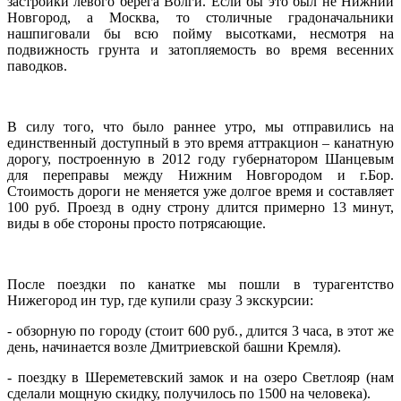
застройки левого берега Волги. Если бы это был не Нижний
Новгород, а Москва, то столичные градоначальники
нашпиговали бы всю пойму высотками, несмотря на
подвижность грунта и затопляемость во время весенних
паводков.
В силу того, что было раннее утро, мы отправились на
единственный доступный в это время аттракцион – канатную
дорогу, построенную в 2012 году губернатором Шанцевым
для переправы между Нижним Новгородом и г.Бор.
Стоимость дороги не меняется уже долгое время и составляет
100 руб. Проезд в одну строну длится примерно 13 минут,
виды в обе стороны просто потрясающие.
После поездки по канатке мы пошли в турагентство
Нижегород ин тур, где купили сразу 3 экскурсии:
- обзорную по городу (стоит 600 руб., длится 3 часа, в этот же
день, начинается возле Дмитриевской башни Кремля).
- поездку в Шереметевский замок и на озеро Светлояр (нам
сделали мощную скидку, получилось по 1500 на человека).