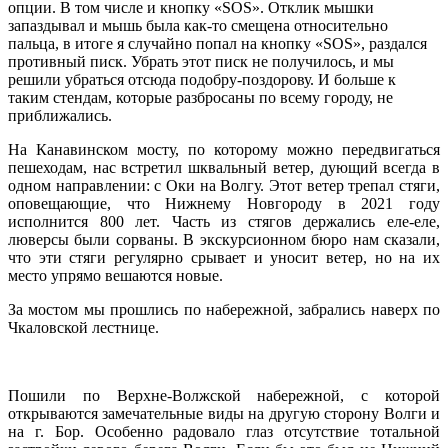
опции. В том числе и кнопку «
SOS
». Отклик мышки
запаздывал и мышь была как-то смещена относительно
пальца, в итоге я случайно попал на кнопку «
SOS
», раздался
противный писк. Убрать этот писк не получилось, и мы
решили убраться отсюда подобру-поздорову. И больше к
таким стендам, которые разбросаны по всему городу, не
приближались.
На Канавинском мосту, по которому можно передвигаться
пешеходам, нас встретил шквальный ветер, дующий всегда в
одном направлении: с Оки на Волгу. Этот ветер трепал стяги,
оповещающие, что Нижнему Новгороду в 2021 году
исполнится 800 лет. Часть из стягов держались еле-еле,
люверсы были сорваны. В экскурсионном бюро нам сказали,
что эти стяги регулярно срывает и уносит ветер, но на их
место упрямо вешаются новые.
За мостом мы прошлись по набережной, забрались наверх по
Чкаловской лестнице.
Пошили по Верхне-Волжской набережной, с которой
открываются замечательные виды на другую сторону Волги и
на г. Бор. Особенно радовало глаз отсутствие тотальной