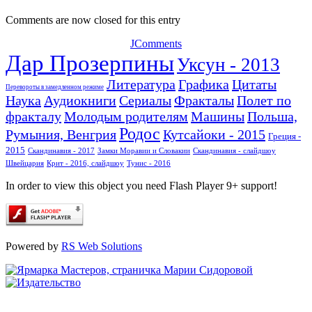
Comments are now closed for this entry
JComments
Дар Прозерпины
Уксун - 2013
Литература
Графика
Цитаты
Перевороты в замедленном режиме
Наука
Аудиокниги
Сериалы
Фракталы
Полет по
фракталу
Молодым родителям
Машины
Польша,
Родос
Румыния, Венгрия
Кутсайоки - 2015
Греция -
2015
Скандинавия - 2017
Замки Моравии и Словакии
Скандинавия - слайдшоу
Швейцария
Крит - 2016, слайдшоу
Тунис - 2016
In order to view this object you need Flash Player 9+ support!
Powered by
RS Web Solutions