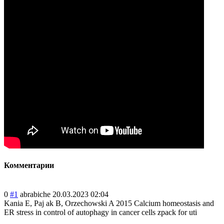
Комментарии
0
#1
abrabiche
20.03.2023 02:04
Kania E, Paj ak B, Orzechowski A 2015 Calcium homeostasis and
ER stress in control of autophagy in cancer cells zpack for uti