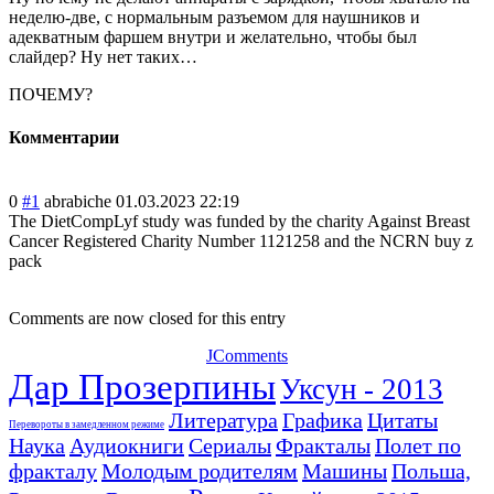
неделю-две, с нормальным разъемом для наушников и
адекватным фаршем внутри и желательно, чтобы был
слайдер? Ну нет таких…
ПОЧЕМУ?
Комментарии
0
#1
abrabiche
01.03.2023 22:19
The DietCompLyf study was funded by the charity Against Breast
Cancer Registered Charity Number 1121258 and the NCRN buy z
pack
Comments are now closed for this entry
JComments
Дар Прозерпины
Уксун - 2013
Литература
Графика
Цитаты
Перевороты в замедленном режиме
Наука
Аудиокниги
Сериалы
Фракталы
Полет по
фракталу
Молодым родителям
Машины
Польша,