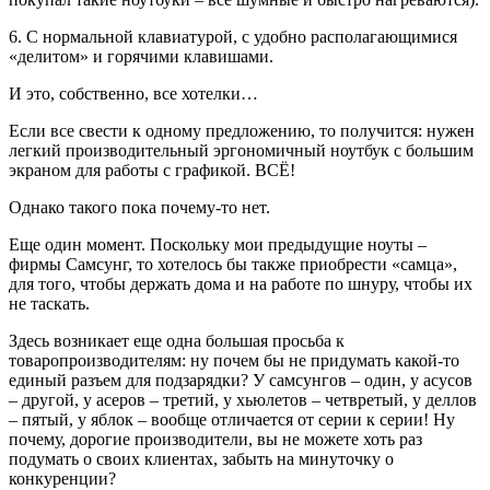
6. С нормальной клавиатурой, с удобно располагающимися
«делитом» и горячими клавишами.
И это, собственно, все хотелки…
Если все свести к одному предложению, то получится: нужен
легкий производительный эргономичный ноутбук с большим
экраном для работы с графикой. ВСЁ!
Однако такого пока почему-то нет.
Еще один момент. Поскольку мои предыдущие ноуты –
фирмы Самсунг, то хотелось бы также приобрести «самца»,
для того, чтобы держать дома и на работе по шнуру, чтобы их
не таскать.
Здесь возникает еще одна большая просьба к
товаропроизводителям: ну почем бы не придумать какой-то
единый разъем для подзарядки? У самсунгов – один, у асусов
– другой, у асеров – третий, у хьюлетов – четвретый, у деллов
– пятый, у яблок – вообще отличается от серии к серии! Ну
почему, дорогие производители, вы не можете хоть раз
подумать о своих клиентах, забыть на минуточку о
конкуренции?