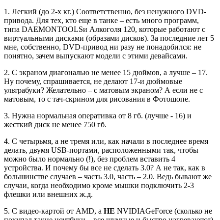
1. Легкий (до 2-х кг.) Соответственно, без ненужного
DVD
-
привода. Для тех, кто еще в танке – есть много программ,
типа
DAEMONTOOLS
и Алкоголя 120, которые работают с
виртуальными дисками (образами дисков). За последние лет 5
мне, собственно,
DVD
-привод ни разу не понадобился: не
понятно, зачем выпускают модели с этими девайсами.
2. С экраном диагональю не менее 15 дюймов, а лучше – 17.
Ну почему, спрашивается, не делают 17-и дюймовые
ультрабуки? Желательно – с матовым экраном? А если не с
матовым, то с тач-скрином для рисования в Фотошопе.
3. Нужна нормальная оперативка от 8 гб. (лучше - 16) и
жесткий диск не менее 750 гб.
4. С четырьмя, а не тремя или, как начали в последнее время
делать, двумя
USB
-портами, расположенными так, чтобы
можно было нормально (!), без проблем вставить 4
устройства. И почему бы все не сделать 3.0? А не так, как в
большинстве случаев – часть 3.0, часть – 2.0. Ведь бывают же
случаи, когда необходимо кроме мышки подключить 2-3
флешки или внешних ж.д.
5. С видео-картой от
AMD
, а
НЕ
NVIDIA
Ge
Force
(сколько не
покупал такие ноутбуки – все шумные и быстро нагреваются).