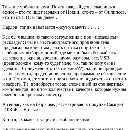
То ж и с мобильниками. Почти каждый день слышишь в
офисе – кто-то ищет зарядки от Нокии, кто-то – от Филипсов,
кто-то от
HTC
и так далее…
Пардон, топик называется «ноутбук мечты…»…
Как бы я вышел из такого затруднения в при «идеальном»
раскладе? Я бы на месте абстрактного производителя
предлагал бы клиентам делать на заказ ноутбуки со
свободным выбором опций, где можно было бы выбрать
разрешение экрана, уровень шума, размеры, вес,
USB
(предположим, кому-то будет мало 4-х, так почему бы не
сделать 5-6? неужели это так сложно???), наличие приводов,
размер памяти, предустановленное программное обеспечение
и пр. Потом идет монтаж ноута и можно подъехать – оплатить
и забрать. Т.е. приобрести товар, сложенный из стандартных
компонентов, но в том количестве и качестве, которые нужны
именно конкретному клиенту.
А сейчас, как на безрыбье, рассматриваю к покупке Самсунг
510
R
5
E
… Вот так.
Кстати, схожая ситуация и с мобильниками.
Ну почему не делают аппараты с зарядкой, чтобы хватало на