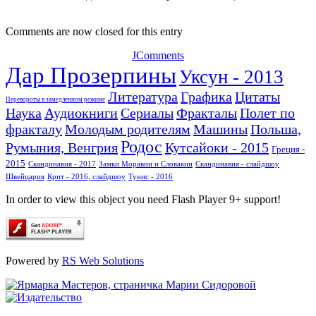
Comments are now closed for this entry
JComments
Дар Прозерпины
Уксун - 2013
Литература
Графика
Цитаты
Перевороты в замедленном режиме
Наука
Аудиокниги
Сериалы
Фракталы
Полет по
фракталу
Молодым родителям
Машины
Польша,
Родос
Румыния, Венгрия
Кутсайоки - 2015
Греция -
2015
Скандинавия - 2017
Замки Моравии и Словакии
Скандинавия - слайдшоу
Швейцария
Крит - 2016, слайдшоу
Тунис - 2016
In order to view this object you need Flash Player 9+ support!
Powered by
RS Web Solutions