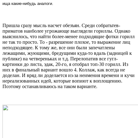
ища какие-нибудь аналоги.
Пришла сразу мысль насчет обезъян. Среди собратьтев-
приматов наиболее угрожающе выглядели гориллы. Однако
выяснилось, что найти более-менее подходящие фотки горилл
не так то просто. То - разрешение плохое, то выражение лиц
неподходящее. К тому же, все они были запечатлены
лежащими, жующими, бредущими куда-то вдаль (задницей к
публике) на четвереньках и т.д. Перелопатив все гугл-
картинки до листа, эдак, 20-го, я отобрал топ-30 горилл. Из
них в финальный вариант вошло 4. Коллаж, как всегда не
доделан. И вряд ли доделается из-за неимения времени и кучи
нереализованных идей, которые вопиют к воплощению.
Поэтому останавливаюсь на таком варианте.