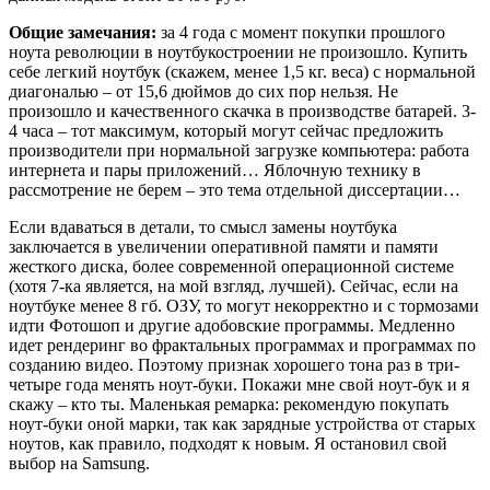
Общие замечания:
за 4 года с момент покупки прошлого
ноута революции в ноутбукостроении не произошло. Купить
себе легкий ноутбук (скажем, менее 1,5 кг. веса) с нормальной
диагональю – от 15,6 дюймов до сих пор нельзя. Не
произошло и качественного скачка в производстве батарей. 3-
4 часа – тот максимум, который могут сейчас предложить
производители при нормальной загрузке компьютера: работа
интернета и пары приложений… Яблочную технику в
рассмотрение не берем – это тема отдельной диссертации…
Если вдаваться в детали, то смысл замены ноутбука
заключается в увеличении оперативной памяти и памяти
жесткого диска, более современной операционной системе
(хотя 7-ка является, на мой взгляд, лучшей). Сейчас, если на
ноутбуке менее 8 гб. ОЗУ, то могут некорректно и с тормозами
идти Фотошоп и другие адобовские программы. Медленно
идет рендеринг во фрактальных программах и программах по
созданию видео. Поэтому признак хорошего тона раз в три-
четыре года менять ноут-буки. Покажи мне свой ноут-бук и я
скажу – кто ты. Маленькая ремарка: рекомендую покупать
ноут-буки оной марки, так как зарядные устройства от старых
ноутов, как правило, подходят к новым. Я остановил свой
выбор на Samsung.