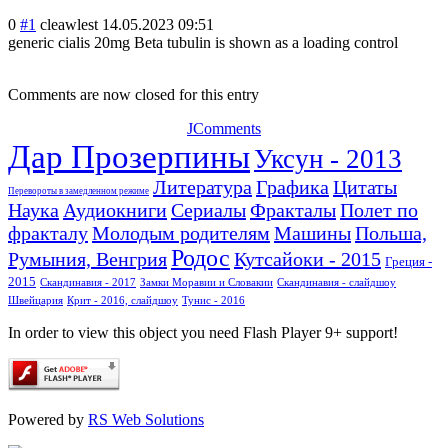
0
#1
cleawlest
14.05.2023 09:51
generic cialis 20mg Beta tubulin is shown as a loading control
Comments are now closed for this entry
JComments
Дар Прозерпины
Уксун - 2013
Литература
Графика
Цитаты
Перевороты в замедленном режиме
Наука
Аудиокниги
Сериалы
Фракталы
Полет по
фракталу
Молодым родителям
Машины
Польша,
Родос
Румыния, Венгрия
Кутсайоки - 2015
Греция -
2015
Скандинавия - 2017
Замки Моравии и Словакии
Скандинавия - слайдшоу
Швейцария
Крит - 2016, слайдшоу
Тунис - 2016
In order to view this object you need Flash Player 9+ support!
Powered by
RS Web Solutions