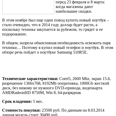
перед 23 февраля и 8 марта:
когда магазины дают
наибольшие скидки.
В этом ноябре был еще один повод купить новый ноутбук –
стало очевидно, что в 2014 году доллар будет расти, а
поскольку техника закупается за рубежом, то грядет и ее
подорожание.
В общем, назрела объективная необходимость освежить парк
техники… Поэтому я купил новый телефон и ноутбук. В этом
обзоре речь пойдет о ноутбуке Samsung 510R5E.
Технические характеристики:
Core
i
5, 2600
Mhz, экран
15.6,
разрешение 1366
x
768, 8192
Mb оперативка,
1000
Gb жесткий
диск, без никому не нужного
DVD-привода, видеокарта
AMD
Radeon
HD
8750
M,
Win
8, 64-разрядная.
Срок владения:
5 мес.
Стоимость покупки:
23500 руб. По данным на 8.03.2014
данная модель стоит 30490 руб.