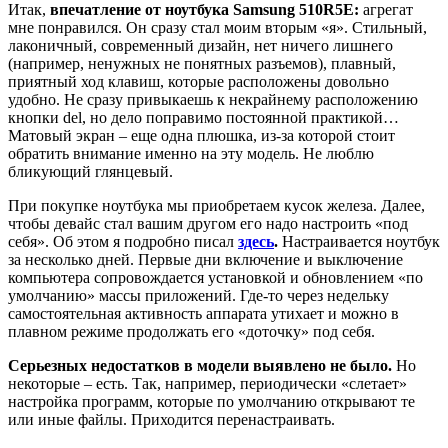
Итак,
впечатление от ноутбука Samsung 510R5E:
агрегат
мне понравился. Он сразу стал моим вторым «я». Стильный,
лаконичный, современный дизайн, нет ничего лишнего
(например, ненужных не понятных разъемов), плавный,
приятный ход клавиш, которые расположены довольно
удобно. Не сразу привыкаешь к некрайнему расположению
кнопки
del
, но дело поправимо постоянной практикой…
Матовый экран – еще одна плюшка, из-за которой стоит
обратить внимание именно на эту модель. Не люблю
бликующий глянцевый.
При покупке ноутбука мы приобретаем кусок железа. Далее,
чтобы девайс стал вашим другом его надо настроить «под
себя». Об этом я подробно писал
здесь
.
Настраивается ноутбук
за несколько дней. Первые дни включение и выключение
компьютера сопровождается установкой и обновлением «по
умолчанию» массы приложений. Где-то через недельку
самостоятельная активность аппарата утихает и можно в
плавном режиме продолжать его «доточку» под себя.
Серьезных недостатков в модели выявлено не было.
Но
некоторые – есть. Так, например, периодически «слетает»
настройка программ, которые по умолчанию открывают те
или иные файлы. Приходится перенастраивать.