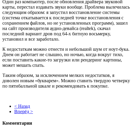
Один раз компьютер, после обновления драйвера звуковой
карты, перестал издавать звуки вообще. Проблема вылечилась
следующим образом: я запустил восстановление системы
(система откатывается к последней точке восстановления с
сохранением файлов, но не установленных программ), зашел
на сайт производителя аудио-девайса (
realtek
), скачал
последний вариант дров под 64-х битную восьмерку,
установил и все заработало.
К недостаткам можно отнести и небольшой шум от ноут-бука.
Днем он работает не слышно, но ночью, когда вокруг тихо,
если поставить какие-то загрузки или рендеринг картины,
может мешать спать.
Таким образом, за исключением мелких недостатков, я
доволен новым «букварем». Можно ставить твердую четверку
по пятибалльной шкале и рекомендовать к покупке.
< Назад
Вперёд >
Комментарии